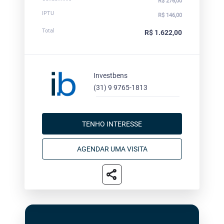
R$ 276,00
IPTU
R$ 146,00
Total
R$ 1.622,00
Investbens
(31) 9 9765-1813
TENHO INTERESSE
AGENDAR UMA VISITA
share