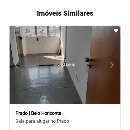
Imóveis Similares
arrow_back_ios
arrow_forward_ios
Previous
Next
Prado | Belo Horizonte
Sala para alugar no Prado