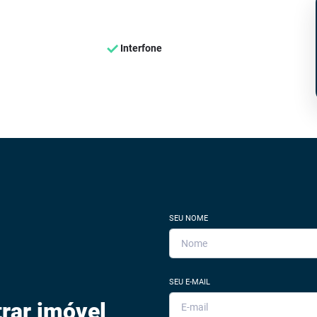
Interfone
SEU NOME
SEU E-MAIL
rar imóvel