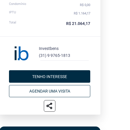
Condomínio
R$ 0,00
IPTU
R$ 1.164,17
Total
R$ 21.064,17
Investbens
(31) 9 9765-1813
TENHO INTERESSE
AGENDAR UMA VISITA
share