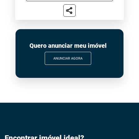
share
Quero anunciar meu imóvel
ANUNCIAR AGORA
Encontrar imóvel ideal?