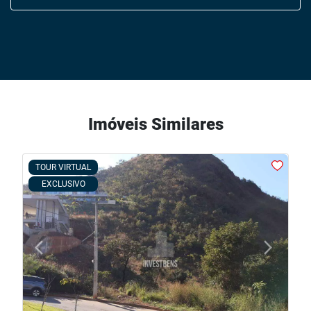
Imóveis Similares
TOUR VIRTUAL
EXCLUSIVO
arrow_back_ios
arrow_forward_ios
Previous
Next