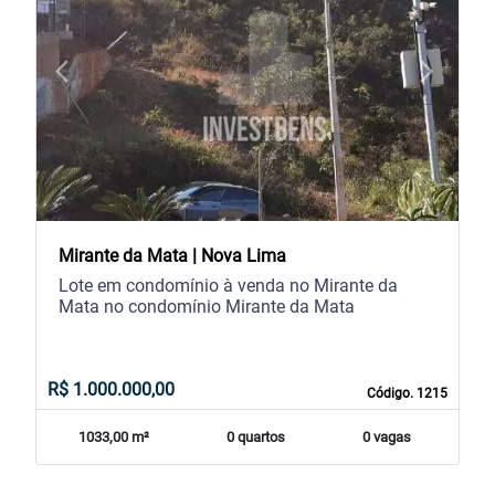
arrow_back_ios
arrow_forward_ios
Previous
Next
Mirante da Mata | Nova Lima
Lote em condomínio à venda no Mirante da
Mata no condomínio Mirante da Mata
R$ 1.000.000,00
Código. 1215
1033,00 m²
0 quartos
0 vagas