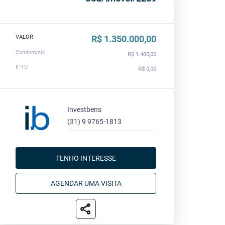
VALOR
R$ 1.350.000,00
Condomínio
R$ 1.400,00
IPTU
R$ 0,00
Investbens
(31) 9 9765-1813
TENHO INTERESSE
AGENDAR UMA VISITA
share