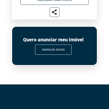
share
Quero anunciar meu imóvel
ANUNCIAR AGORA