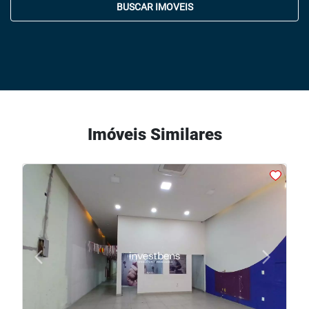
BUSCAR IMOVEIS
Imóveis Similares
arrow_back_ios
arrow_forward_ios
Previous
Next