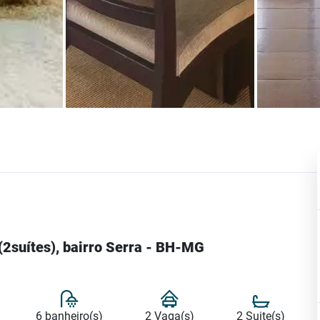
(2suítes), bairro Serra - BH-MG
6 banheiro(s)
2 Vaga(s)
2 Suite(s)