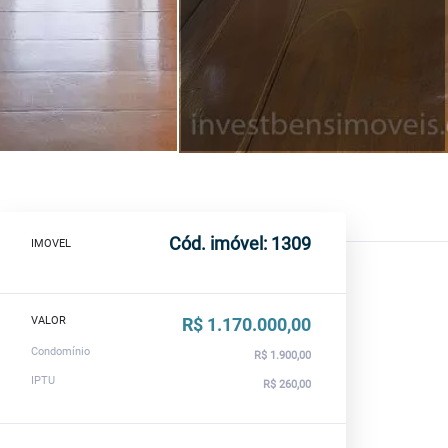
Cód. imóvel: 1309
IMOVEL
VALOR
R$ 1.170.000,00
Condomínio
R$ 1.900,00
IPTU
R$ 260,00