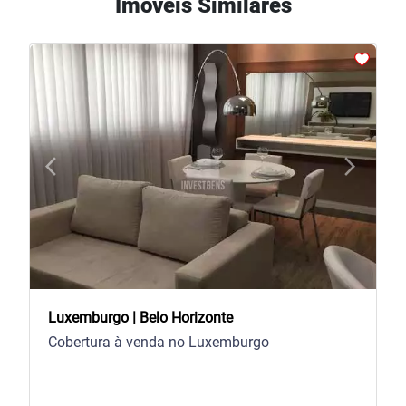
Imóveis Similares
arrow_back_ios
arrow_forward_ios
Previous
Next
Luxemburgo | Belo Horizonte
Cobertura à venda no Luxemburgo