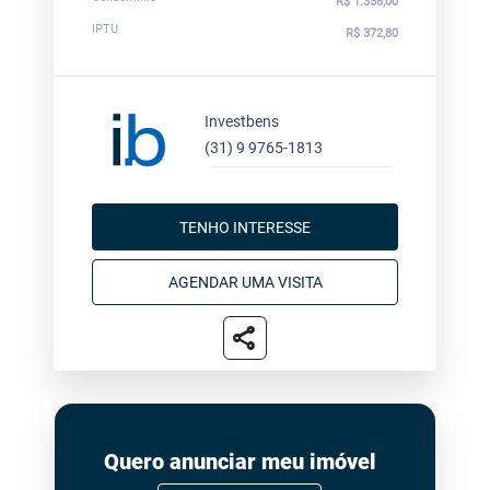
R$ 1.356,00
IPTU
R$ 372,80
Investbens
(31) 9 9765-1813
TENHO INTERESSE
AGENDAR UMA VISITA
share
Quero anunciar meu imóvel