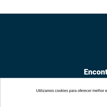
Encont
ideal?
Não se preocu
Utilizamos cookies para oferecer melhor 
telefone que u