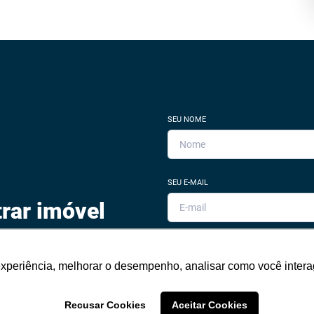
SEU NOME
SEU E-MAIL
rar imóvel
SEU TELEFONE
pe. Deixe seu email e
experiência, melhorar o desempenho, analisar como você intera
m especialista irá te ajudar.
Recusar Cookies
Aceitar Cookies