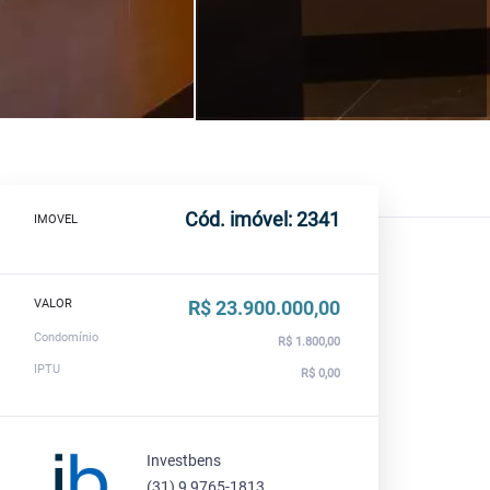
Cód. imóvel: 2341
IMOVEL
VALOR
R$ 23.900.000,00
Condomínio
R$ 1.800,00
IPTU
R$ 0,00
Investbens
(31) 9 9765-1813