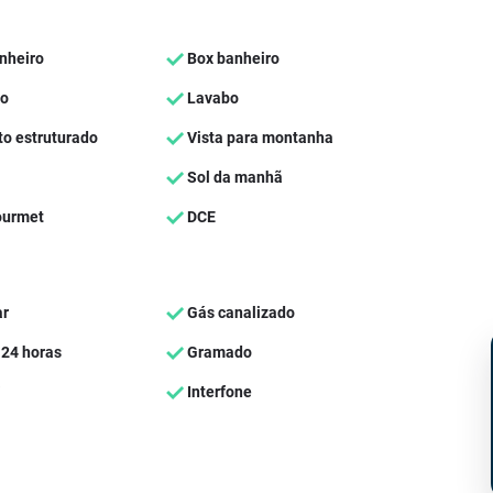
nheiro
Box banheiro
ço
Lavabo
 estruturado
Vista para montanha
Sol da manhã
ourmet
DCE
ar
Gás canalizado
24 horas
Gramado
Interfone