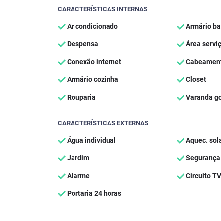
CARACTERÍSTICAS INTERNAS
Ar condicionado
Armário ba
Despensa
Área servi
Conexão internet
Cabeamento
Armário cozinha
Closet
Rouparia
Varanda g
CARACTERÍSTICAS EXTERNAS
Água individual
Aquec. sol
Jardim
Segurança 
Alarme
Circuito TV
Portaria 24 horas