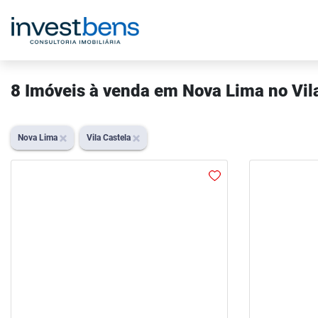
8 Imóveis à venda em Nova Lima no Vil
Nova Lima
Vila Castela
arrow_back_ios
arrow_forward_ios
arrow_back_ios
Previous
Next
Previous