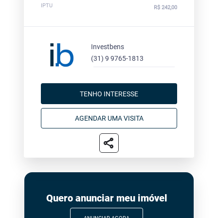
IPTU
R$ 242,00
Investbens
(31) 9 9765-1813
TENHO INTERESSE
AGENDAR UMA VISITA
share
Quero anunciar meu imóvel