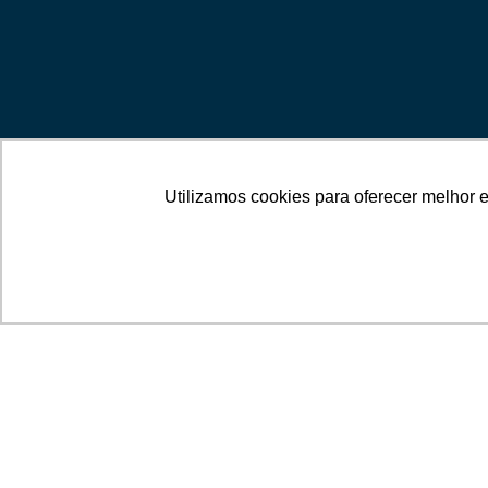
Encont
ideal?
Utilizamos cookies para oferecer melhor 
Não se preocu
telefone que u