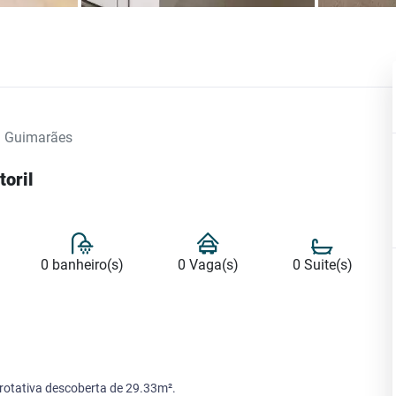
a Guimarães
toril
0 banheiro(s)
0 Vaga(s)
0 Suite(s)
rotativa descoberta de 29.33m².