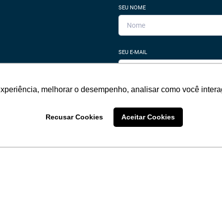
SEU NOME
SEU E-MAIL
rar imóvel
experiência, melhorar o desempenho, analisar como você intera
SEU TELEFONE
pe. Deixe seu email e
Recusar Cookies
Aceitar Cookies
m especialista irá te ajudar.
Ao informar meus dados, eu concor
de Privacidade
.
BUSCAR IMOVEIS