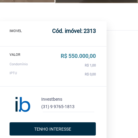
Cód. imóvel: 2313
IMOVEL
VALOR
R$ 550.000,00
Condomínio
R$ 1,00
IPTU
R$ 0,00
Investbens
(31) 9 9765-1813
TENHO INTERESSE