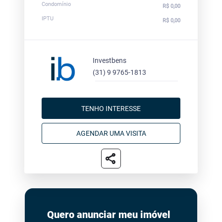
Condomínio
R$ 0,00
IPTU
R$ 0,00
Investbens
(31) 9 9765-1813
TENHO INTERESSE
AGENDAR UMA VISITA
share
Quero anunciar meu imóvel