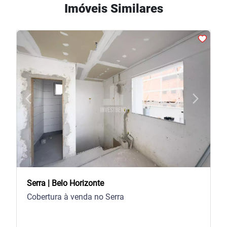
Imóveis Similares
arrow_back_ios
arrow_forward_ios
Previous
Next
Serra | Belo Horizonte
Cobertura à venda no Serra