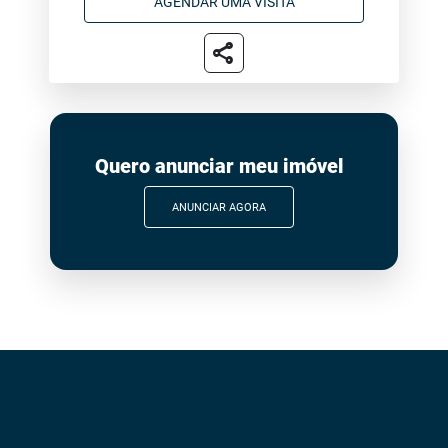
AGENDAR UMA VISITA
share
Quero anunciar meu imóvel
ANUNCIAR AGORA